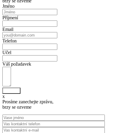
brzy se ozveme
Jméno
Příjmení
Email
Telefon
Učel
Váš požadavek
Odeslat
x
Prosíme zanechejte zprávu,
brzy se ozveme