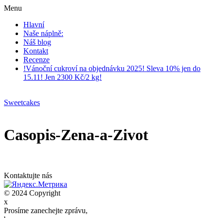
Menu
Hlavní
Naše náplně:
Náš blog
Kontakt
Recenze
!Vánoční cukroví na objednávku 2025! Sleva 10% jen do
15.11! Jen 2300 Kč/2 kg!
Sweetcakes
Casopis-Zena-a-Zivot
Kontaktujte nás
© 2024 Copyright
x
Prosíme zanechejte zprávu,