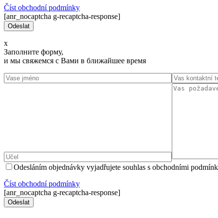
Číst оbchodní podmínky
[anr_nocaptcha g-recaptcha-response]
x
Заполните форму,
и мы свяжемся с Вами в ближайшее время
Odesláním objednávky vyjadřujete souhlas s obchodními podmínk
Číst оbchodní podmínky
[anr_nocaptcha g-recaptcha-response]