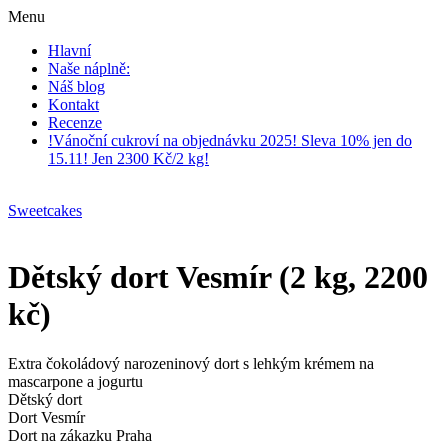
Menu
Hlavní
Naše náplně:
Náš blog
Kontakt
Recenze
!Vánoční cukroví na objednávku 2025! Sleva 10% jen do
15.11! Jen 2300 Kč/2 kg!
Sweetcakes
Dětský dort Vesmír (2 kg, 2200
kč)
Extra čokoládový narozeninový dort s lehkým krémem na
mascarpone a jogurtu
Dětský dort
Dort Vesmír
Dort na zákazku Praha