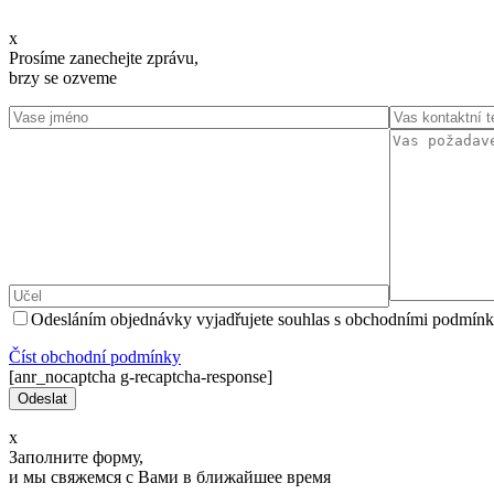
x
Prosíme zanechejte zprávu,
brzy se ozveme
Odesláním objednávky vyjadřujete souhlas s obchodními podmínk
Číst оbchodní podmínky
[anr_nocaptcha g-recaptcha-response]
x
Заполните форму,
и мы свяжемся с Вами в ближайшее время