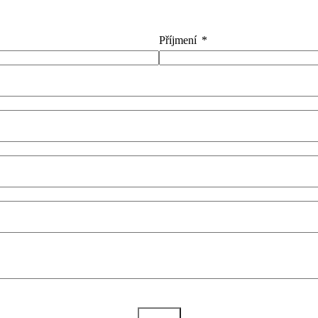
Příjmení
Odeslat