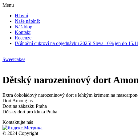
Menu
Hlavní
Naše náplně:
Náš blog
Kontakt
Recenze
!Vánoční cukroví na objednávku 2025! Sleva 10% jen do 15.1
Sweetcakes
Dětský narozeninový dort Among
Extra čokoládový narozeninový dort s lehkým krémem na mascarpone
Dort Among us
Dort na zákazku Praha
Dětský dort pro kluka Praha
Kontaktujte nás
© 2024 Copyright