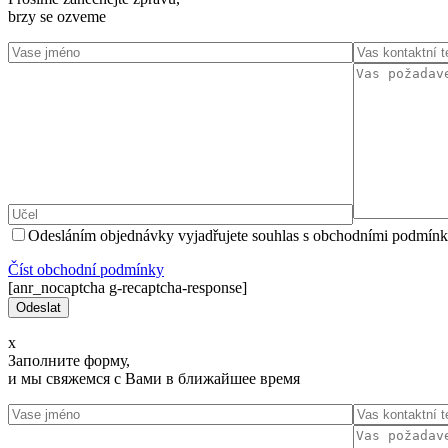
brzy se ozveme
Odesláním objednávky vyjadřujete souhlas s obchodními podmínk
Číst оbchodní podmínky
[anr_nocaptcha g-recaptcha-response]
x
Заполните форму,
и мы свяжемся с Вами в ближайшее время