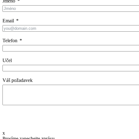
Jméno
Email
Telefon
Učel
Váš požadavek
x
Prosíme zanechejte zprávu,