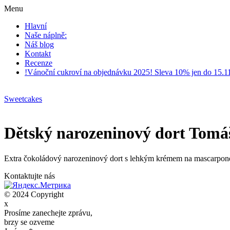
Menu
Hlavní
Naše náplně:
Náš blog
Kontakt
Recenze
!Vánoční cukroví na objednávku 2025! Sleva 10% jen do 15.1
Sweetcakes
Dětský narozeninový dort Tomáš 
Extra čokoládový narozeninový dort s lehkým krémem na mascarpone
Kontaktujte nás
© 2024 Copyright
x
Prosíme zanechejte zprávu,
brzy se ozveme